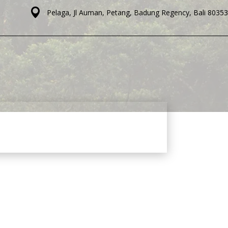
Pelaga, Jl Auman, Petang, Badung Regency, Bali 80353