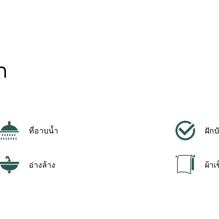
ก
ที่อาบน้ำ
ฝักบ
อ่างล้าง
ผ้าเ
โถชักโครก
เตี