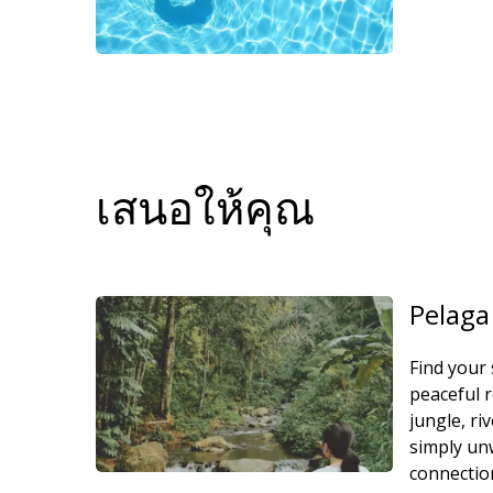
เสนอให้คุณ
Pelaga
Find your 
peaceful 
jungle, ri
simply unw
connectio