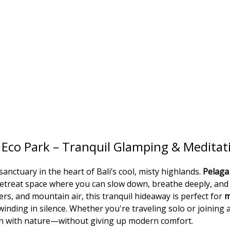
 Eco Park – Tranquil Glamping & Meditati
sanctuary in the heart of Bali’s cool, misty highlands.
Pelaga
retreat space where you can slow down, breathe deeply, and 
vers, and mountain air, this tranquil hideaway is perfect for
m
inding in silence. Whether you're traveling solo or joining 
n with nature—without giving up modern comfort.