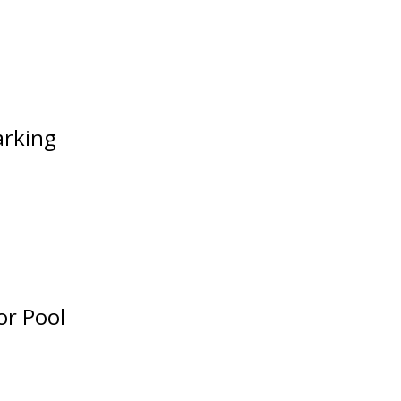
arking
r Pool