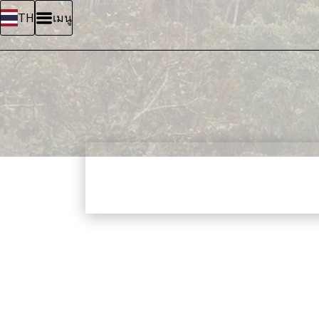
เมนู
TH