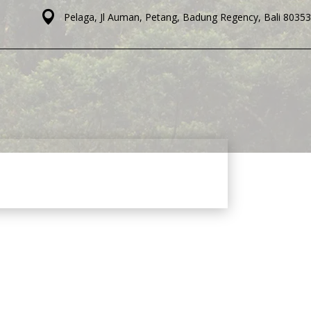
Pelaga, Jl Auman, Petang, Badung Regency, Bali 80353